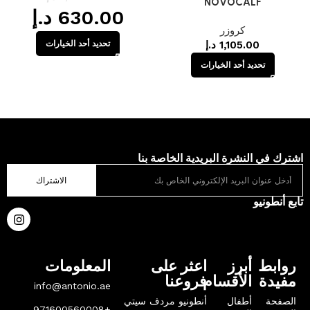
NOVOCALF
630.00
د.إ
كروزر
1,105.00
د.إ
تحديد أحد الخيارات
تحديد أحد الخيارات
قراءة المزيد
اشترك في النشرة البريدية الخاصة بنا
الاشتراك
تابع أنطونيو
روابط
أبرز
اعثر على
المعلومات
مفيدة
الأقسام
فروعنا
info@antonio.ae
الصفحة
أطفال
أنطونيو مردف سيتي
+971600560008