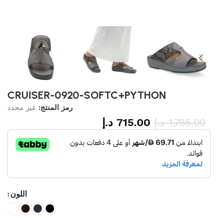
CRUISER-0920-SOFTC+PYTHON
رمز المنتج:
غير محدد
1,785.00
د.إ
715.00
د.إ
اللون