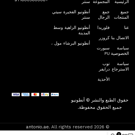
الرئيسية
المجموعة
سنتر
جميع
جمع
أنطونيو الفجيرة سيتي
المنتجات
الرجال
سنتر
عنا
فلوريدا
أنطونيو الزاهية وسط
المدينة
الاتصال بنا
كروزر
أنطونيو البرشاء مول ،
سياسة
سبورت
الخصوصية
PU
سياسة
توب
الاسترجاع
درايفر
الأحذية
حقوق الطبع والنشر © أنطونيو
جميع الحقوق محفوظة.
antonio.ae
. All rights reserved
© 2026
0