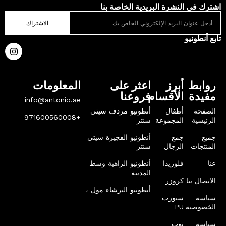
اشترك في النشرة البريدية الخاصة بنا
الاشتراك
تابع أنطونيو
روابط
أبرز
اعثر على
المعلومات
مفيدة
الأقسام
فروعنا
info@antonio.ae
الصفحة
أطفال
أنطونيو مردف سيتي
+971600560008
الرئيسية
المجموعة
سنتر
جميع
جمع
أنطونيو الفجيرة سيتي
المنتجات
الرجال
سنتر
عنا
فلوريدا
أنطونيو الزاهية وسط
المدينة
الاتصال بنا
كروزر
أنطونيو البرشاء مول ،
سياسة
سبورت
الخصوصية
PU
سياسة
توب